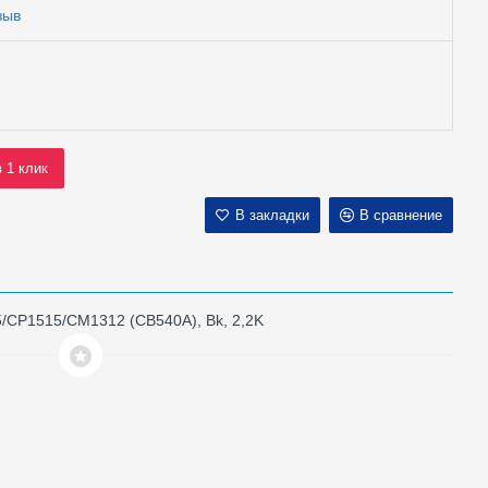
зыв
в 1 клик
В закладки
В сравнение
5/CP1515/CM1312 (CB540A), Bk, 2,2K