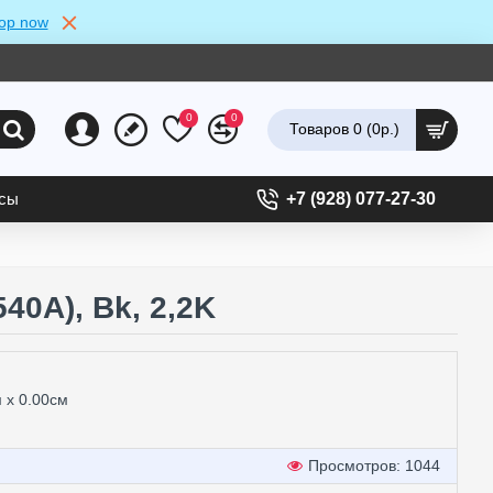
op now
0
0
Товаров 0 (0р.)
ссы
+7 (928) 077-27-30
40A), Bk, 2,2K
м x 0.00см
Просмотров: 1044