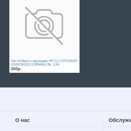
Чип Hi-Black к картриджу HP CLJ CP1215/CP
1515/CM1312 (CB540A), Bk, 2,2K
200р.
О нас
Обслужи