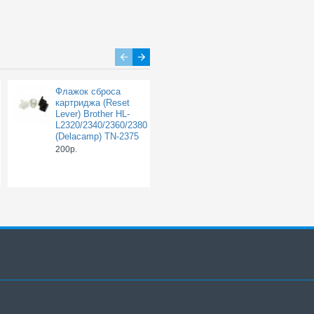
Флажок сброса
Флажок сброса
картриджа (Reset
картриджа
Lever) Brother HL-
Mitsubishi для
L2320/2340/2360/2380
Brother HL-
(Delacamp) TN-2375
1110/DCP-1510 (TN-
1075), Reset Lever
200р.
200р.