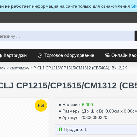
ин не работает
информация на сайте только для ознакомления
Sh
Картриджи
Торговое оборудование
Онлайн Ка
lack к картриджу HP CLJ CP1215/CP1515/CM1312 (CB540A), Bk, 2,2K
 CLJ CP1215/CP1515/CM1312 (CB5
Наличие:
6.000
Hot
Размеры (Д х Ш х В):
0.00см x 0.00с
Артикул:
20306080320
Продано: 1