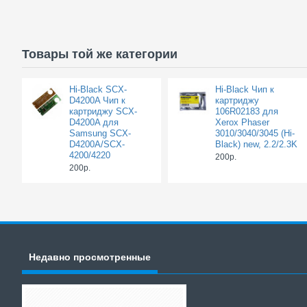
Товары той же категории
Hi-Black SCX-
Hi-Black Чип к
D4200A Чип к
картриджу
картриджу SCX-
106R02183 для
D4200A для
Xerox Phaser
Samsung SCX-
3010/3040/3045 (Hi-
D4200A/SCX-
Black) new, 2.2/2.3K
4200/4220
200р.
200р.
Недавно просмотренные