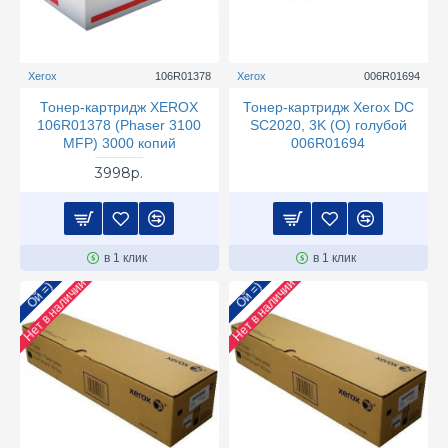
Xerox
106R01378
Xerox
006R01694
Тонер-картридж XEROX
Тонер-картридж Xerox DC
106R01378 (Phaser 3100
SC2020, 3K (О) голубой
MFP) 3000 копий
006R01694
3998р.
в 1 клик
в 1 клик
Нет в наличии
Нет в наличии
Ой =)
Ой =)