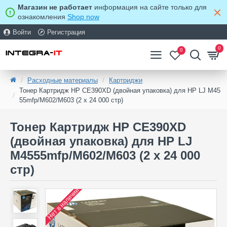
Магазин не работает
информация на сайте только для
ознакомления
Shop now
Войти
Регистрация
0
0
Расходные материалы
Картриджи
Тонер Картридж HP CE390XD (двойная упаковка) для HP LJ M45
55mfp/M602/M603 (2 x 24 000 стр)
Тонер Картридж HP CE390XD
(двойная упаковка) для HP LJ
M4555mfp/M602/M603 (2 x 24 000
стр)
Нет в наличии