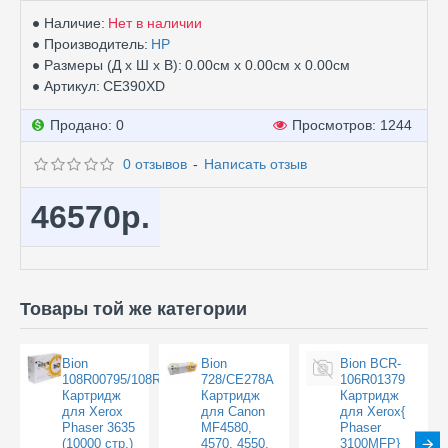
Наличие:
Нет в наличии
Производитель:
HP
Размеры (Д х Ш х В):
0.00см x 0.00см x 0.00см
Артикул:
CE390XD
Продано: 0
Просмотров: 1244
0 отзывов
-
Написать отзыв
46570р.
Товары той же категории
Bion
Bion
Bion BCR-
108R00795/108R00796
728/CE278A
106R01379
Картридж
Картридж
Картридж
для Xerox
для Canon
для Xerox{
Phaser 3635
MF4580,
Phaser
(10000 стр.)
4570, 4550,
3100MFP}