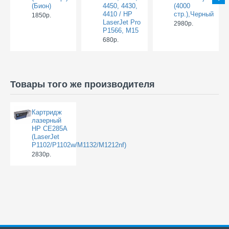
(Бион)
4450, 4430,
(4000
4410 / HP
стр.),Черный
1850р.
LaserJet Pro
2980р.
P1566, M15
680р.
Товары того же производителя
Картридж
лазерный
HP CE285A
(LaserJet
P1102/P1102w/M1132/M1212nf)
2830р.