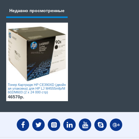
Недавно просмотренные
Тонер Картридж HP CE390XD (двойн
ая упаковка) для HP LJ M4555mfp/M
602/M603 (2 x 24 000 стр)
46570р.