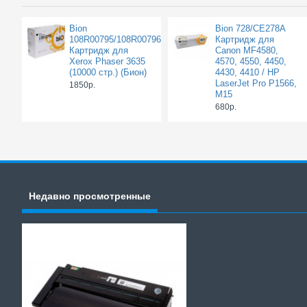
Bion
Bion 728/CE278A
108R00795/108R00796
Картридж для
Картридж для
Canon MF4580,
Xerox Phaser 3635
4570, 4550, 4450,
(10000 стр.) (Бион)
4430, 4410 / HP
LaserJet Pro P1566,
1850р.
M15
680р.
Недавно просмотренные