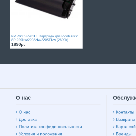
NV Print SP201HE Картридж для Ricoh Aficio
SP-220Nw/220SNw/220SFNw (2600k)
1890р.
О нас
Обслужи
О нас
Контакты
Доставка
Возвраты
Политика конфиденциальности
Карта сай
Условия и положения
Бренды