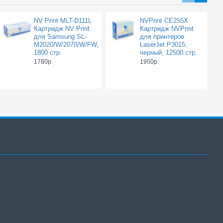
NV Print MLT-D111L
NVPrint CE255X
Картридж NV Print
Картридж NVPrint
для Samsung SL-
для принтеров
M2020/W/2070/W/FW,
LaserJet P3015,
1800 стр.
черный, 12500 стр.
1780р.
1950р.