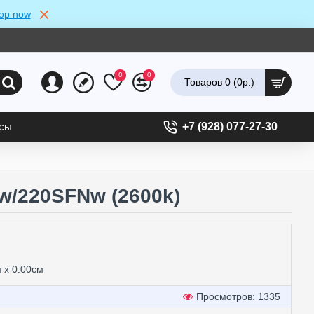
op now
0
0
Товаров 0 (0р.)
ссы
+7 (928) 077-27-30
w/220SFNw (2600k)
м x 0.00см
Просмотров: 1335