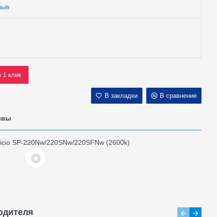
зыв
в 1 клик
В закладки
В сравнение
ывы
ficio SP-220Nw/220SNw/220SFNw (2600k)
одителя