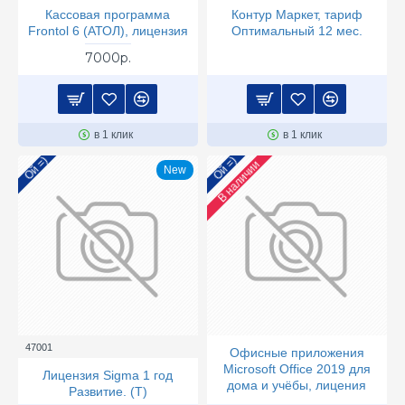
Кассовая программа
Контур Маркет, тариф
Frontol 6 (АТОЛ), лицензия
Оптимальный 12 мес.
7000р.
в 1 клик
в 1 клик
Ой =)
Ой =)
В наличии
New
47001
Офисные приложения
Microsoft Office 2019 для
Лицензия Sigma 1 год
дома и учёбы, лицения
Развитие. (Т)