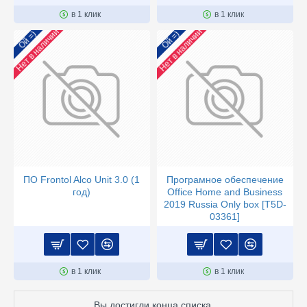
в 1 клик
в 1 клик
Нет в наличии
Нет в наличии
Ой =)
Ой =)
ПО Frontol Alco Unit 3.0 (1
Програмное обеспечение
год)
Office Home and Business
2019 Russia Only box [T5D-
03361]
в 1 клик
в 1 клик
Вы достигли конца списка.