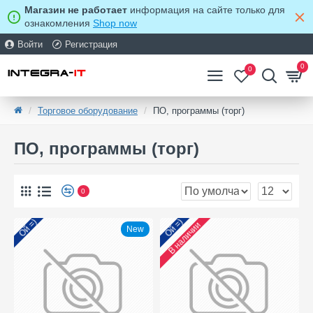
Магазин не работает
информация на сайте только для
ознакомления
Shop now
Войти
Регистрация
0
0
Торговое оборудование
ПО, программы (торг)
ПО, программы (торг)
0
Ой =)
Ой =)
В наличии
New