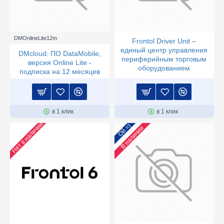
DMOnlineLite12m
Frontol Driver Unit –
единый центр управления
DMcloud: ПО DataMobile,
периферийным торговым
версия Online Lite -
оборудованием
подписка на 12 месяцев
в 1 клик
в 1 клик
Нет в наличии
Ой =)
В наличии