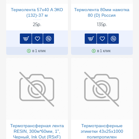
Термолента 57х40 A ЭКО
Термолента 80мм намотка
(132)-37 м
80 (D) Россия
25р.
135р.
в 1 клик
в 1 клик
Термотрансферная лента
Термотрансферные
RESIN, 300м*60мм, 1",
этикетки 43х25х1000
Черный, Ink Out (RSxF)
полипропилен