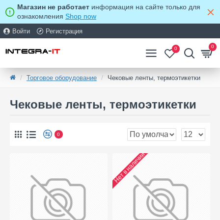
Магазин не работает
информация на сайте только для
ознакомления
Shop now
Войти
Регистрация
0
0
Торговое оборудование
Чековые ленты, термоэтикетки
Чековые ленты, термоэтикетки
0
Нет в наличии