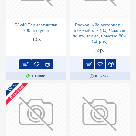
58х40 Термоэтикетки
Расходныйе материалы,
700шт./рулон
57ммх80х12 (80) Чековая
лента, термо, намотка 80м
80р.
(Штрих)
35р.
в 1 клик
в 1 клик
Ой =)
В наличии