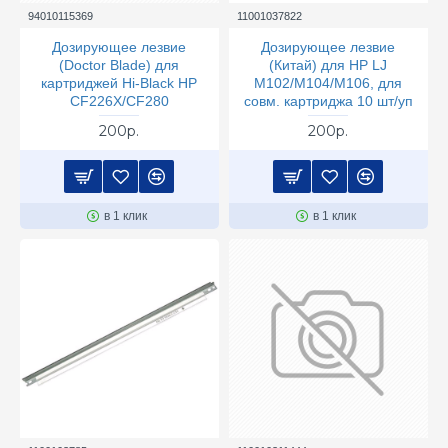
94010115369
11001037822
Дозирующее лезвие
Дозирующее лезвие
(Doctor Blade) для
(Китай) для HP LJ
картриджей Hi-Black HP
M102/M104/M106, для
CF226X/CF280
совм. картриджа 10 шт/уп
200р.
200р.
в 1 клик
в 1 клик