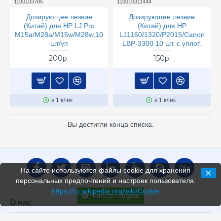
1100103785
110010311444
Дозирующее лезвие
Дозирующее лезвие
(Китай) для HP LJ Pro
(Китай) для HP
M15a/M28a/M15w/M28w,10
LJ1160/1320/P2015/Canon
шт/уп
LBP-3300 10 шт. с уплот.
200р.
150р.
в 1 клик
в 1 клик
Вы достигли конца списка.
На сайте используются файлы cookie для хранения
персональных предпочтений и настроек пользователя.
https://ru.wikipedia.org/wiki/Cookie
Фильтр товаров
О нас