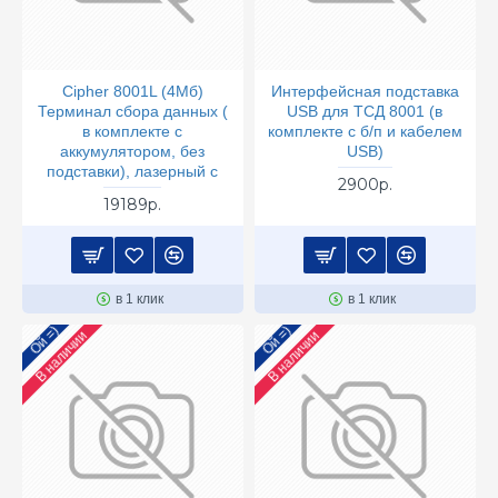
Cipher 8001L (4Мб)
Интерфейсная подставка
Терминал сбора данных (
USB для ТСД 8001 (в
в комплекте с
комплекте с б/п и кабелем
аккумулятором, без
USB)
подставки), лазерный с
2900р.
19189р.
в 1 клик
в 1 клик
Ой =)
Ой =)
В наличии
В наличии