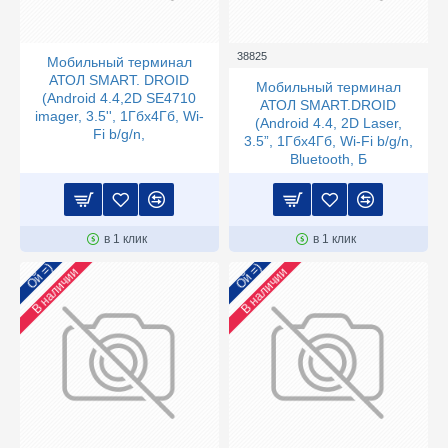
38825
Мобильный терминал
АТОЛ SMART. DROID
Мобильный терминал
(Android 4.4,2D SE4710
АТОЛ SMART.DROID
imager, 3.5'', 1Гбх4Гб, Wi-
(Android 4.4, 2D Laser,
Fi b/g/n,
3.5”, 1Гбх4Гб, Wi-Fi b/g/n,
Bluetooth, Б
в 1 клик
в 1 клик
Ой =)
Ой =)
В наличии
В наличии