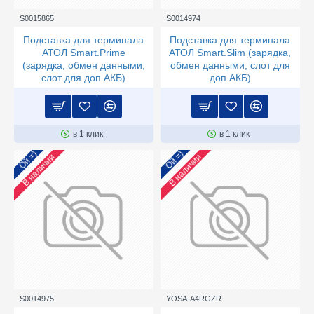
S0015865
S0014974
Подставка для терминала
Подставка для терминала
АТОЛ Smart.Prime
АТОЛ Smart.Slim (зарядка,
(зарядка, обмен данными,
обмен данными, слот для
слот для доп.АКБ)
доп.АКБ)
в 1 клик
в 1 клик
Ой =)
Ой =)
В наличии
В наличии
S0014975
YOSA-A4RGZR