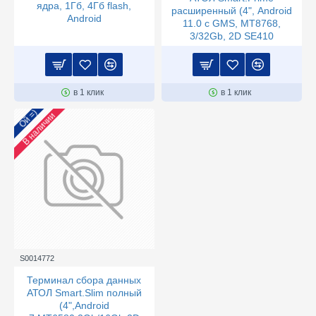
ядра, 1Гб, 4Гб flash,
расширенный (4", Android
Android
11.0 с GMS, MT8768,
3/32Gb, 2D SE410
в 1 клик
в 1 клик
Ой =)
В наличии
S0014772
Терминал сбора данных
АТОЛ Smart.Slim полный
(4",Android