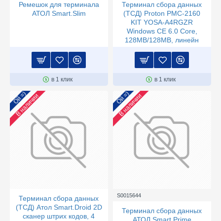
Ремешок для терминала
Терминал сбора данных
АТОЛ Smart.Slim
(ТСД) Proton PMC-2160
KIT YOSA-A4RGZR
Windows CE 6.0 Core,
128MB/128MB, линейн
в 1 клик
в 1 клик
Ой =)
Ой =)
В наличии
В наличии
S0015644
Терминал сбора данных
(ТСД) Атол Smart.Droid 2D
Терминал сбора данных
сканер штрих кодов, 4
АТОЛ Smart.Prime