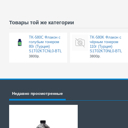
Товары той же категории
TK-580C Флакон с
TK-580K Флакон с
голубым тонером
чёрным тонером
80г (Турция)
110г (Турция)
S1T02KTCNL0-BTL
S1T02KT0NL0-BTL
3800р.
3800р.
Недавно просмотренные