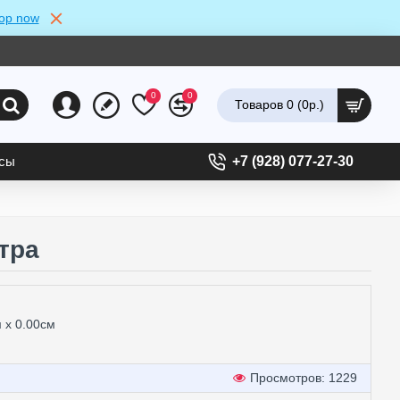
op now
0
0
Товаров 0 (0р.)
ссы
+7 (928) 077-27-30
стра
м x 0.00см
Просмотров: 1229