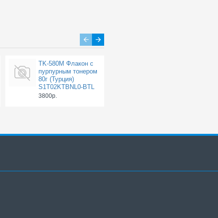
TK-580M Флакон с
TK-580Y Флакон с
пурпурным тонером
жёлтым тонером
80г (Турция)
80г (Турция)
S1T02KTBNL0-BTL
S1T02KTANL0-BTL
3800р.
3800р.