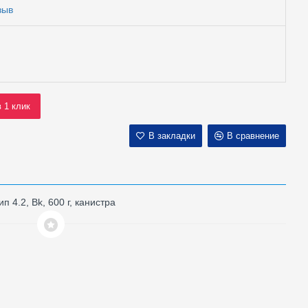
зыв
в 1 клик
В закладки
В сравнение
п 4.2, Bk, 600 г, канистра