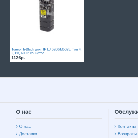
Тонер Hi-Black для HP LJ 5200/M5025, Тип 4.
2, Bk, 600 г, канистра
1126р.
О нас
Обслужи
О нас
Контакты
Доставка
Возвраты